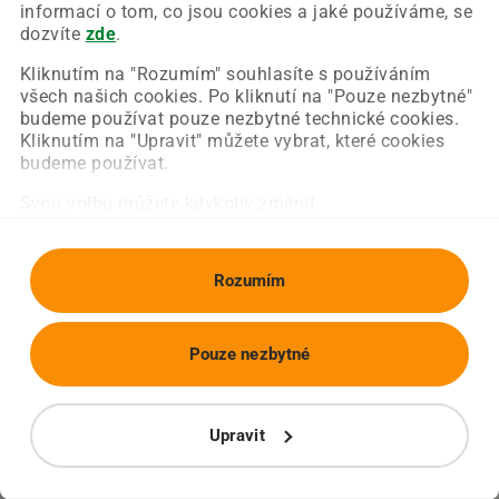
Chyba nastala na naší straně a už ji opravujeme.
informací o tom, co jsou cookies a jaké používáme, se
Zkuste prosím znovu načíst požadovanou stránku.
dozvíte
zde
.
Kliknutím na "Rozumím" souhlasíte s používáním
všech našich cookies. Po kliknutí na "Pouze nezbytné"
Obnovit stránku
Úvodní strana
budeme používat pouze nezbytné technické cookies.
Kliknutím na "Upravit" můžete vybrat, které cookies
budeme používat.
Svou volbu můžete kdykoliv změnit.
Rozumím
Pouze nezbytné
Upravit