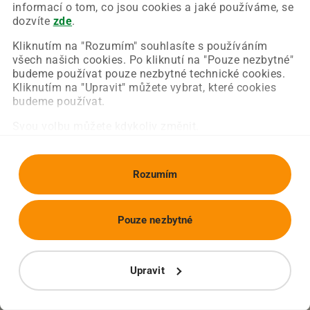
Chyba nastala na naší straně a už ji opravujeme.
informací o tom, co jsou cookies a jaké používáme, se
Zkuste prosím znovu načíst požadovanou stránku.
dozvíte
zde
.
Kliknutím na "Rozumím" souhlasíte s používáním
všech našich cookies. Po kliknutí na "Pouze nezbytné"
Obnovit stránku
Úvodní strana
budeme používat pouze nezbytné technické cookies.
Kliknutím na "Upravit" můžete vybrat, které cookies
budeme používat.
Svou volbu můžete kdykoliv změnit.
Rozumím
Pouze nezbytné
Upravit