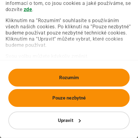
Chyba nastala na naší straně a už ji opravujeme.
informací o tom, co jsou cookies a jaké používáme, se
Zkuste prosím znovu načíst požadovanou stránku.
dozvíte
zde
.
Kliknutím na "Rozumím" souhlasíte s používáním
všech našich cookies. Po kliknutí na "Pouze nezbytné"
Obnovit stránku
Úvodní strana
budeme používat pouze nezbytné technické cookies.
Kliknutím na "Upravit" můžete vybrat, které cookies
budeme používat.
Svou volbu můžete kdykoliv změnit.
Rozumím
Pouze nezbytné
Upravit