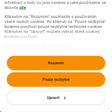
Chyba nastala na naší straně a už ji opravujeme.
informací o tom, co jsou cookies a jaké používáme, se
Zkuste prosím znovu načíst požadovanou stránku.
dozvíte
zde
.
Kliknutím na "Rozumím" souhlasíte s používáním
všech našich cookies. Po kliknutí na "Pouze nezbytné"
Obnovit stránku
Úvodní strana
budeme používat pouze nezbytné technické cookies.
Kliknutím na "Upravit" můžete vybrat, které cookies
budeme používat.
Svou volbu můžete kdykoliv změnit.
Rozumím
Pouze nezbytné
Upravit