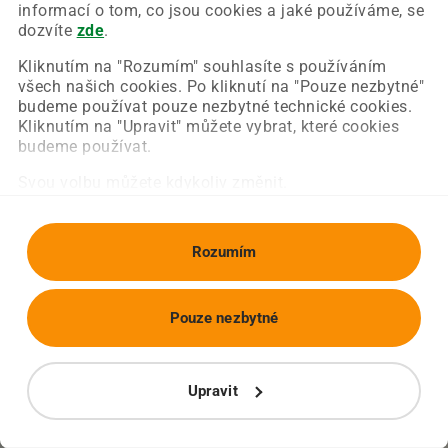
Chyba nastala na naší straně a už ji opravujeme.
informací o tom, co jsou cookies a jaké používáme, se
Zkuste prosím znovu načíst požadovanou stránku.
dozvíte
zde
.
Kliknutím na "Rozumím" souhlasíte s používáním
všech našich cookies. Po kliknutí na "Pouze nezbytné"
Obnovit stránku
Úvodní strana
budeme používat pouze nezbytné technické cookies.
Kliknutím na "Upravit" můžete vybrat, které cookies
budeme používat.
Svou volbu můžete kdykoliv změnit.
Rozumím
Pouze nezbytné
Upravit