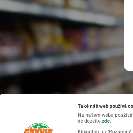
Také náš web používá c
Na našem webu používáme
se dozvíte
zde
.
Kliknutím na "Rozumím" 