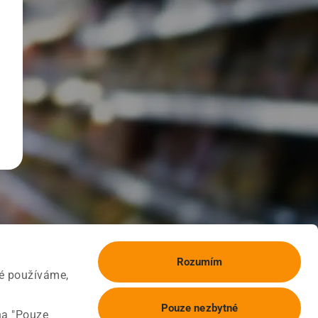
Rozumím
ké používáme,
Pouze nezbytné
na "Pouze