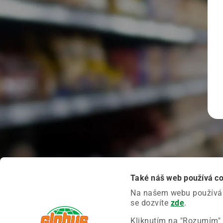
Také náš web používá c
Na našem webu používáme
se dozvíte
zde
.
Kliknutím na "Rozumím" 