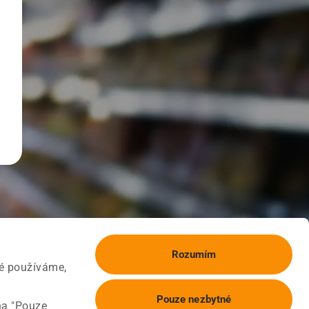
Rozumím
ké používáme,
Pouze nezbytné
na "Pouze