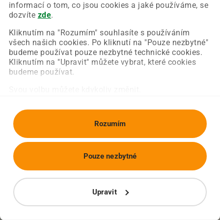
Chyba nastala na naší straně a už ji opravujeme.
informací o tom, co jsou cookies a jaké používáme, se
Zkuste prosím znovu načíst požadovanou stránku.
dozvíte
zde
.
Kliknutím na "Rozumím" souhlasíte s používáním
všech našich cookies. Po kliknutí na "Pouze nezbytné"
Obnovit stránku
Úvodní strana
budeme používat pouze nezbytné technické cookies.
Kliknutím na "Upravit" můžete vybrat, které cookies
budeme používat.
Svou volbu můžete kdykoliv změnit.
Rozumím
Pouze nezbytné
Upravit