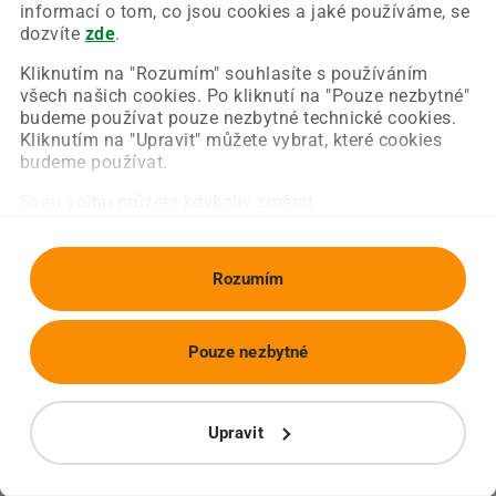
Chyba nastala na naší straně a už ji opravujeme.
informací o tom, co jsou cookies a jaké používáme, se
Zkuste prosím znovu načíst požadovanou stránku.
dozvíte
zde
.
Kliknutím na "Rozumím" souhlasíte s používáním
všech našich cookies. Po kliknutí na "Pouze nezbytné"
Obnovit stránku
Úvodní strana
budeme používat pouze nezbytné technické cookies.
Kliknutím na "Upravit" můžete vybrat, které cookies
budeme používat.
Svou volbu můžete kdykoliv změnit.
Rozumím
Pouze nezbytné
Upravit