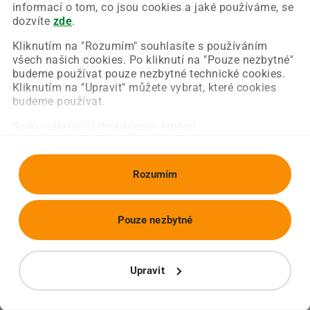
Chyba nastala na naší straně a už ji opravujeme.
informací o tom, co jsou cookies a jaké používáme, se
Zkuste prosím znovu načíst požadovanou stránku.
dozvíte
zde
.
Kliknutím na "Rozumím" souhlasíte s používáním
všech našich cookies. Po kliknutí na "Pouze nezbytné"
Obnovit stránku
Úvodní strana
budeme používat pouze nezbytné technické cookies.
Kliknutím na "Upravit" můžete vybrat, které cookies
budeme používat.
Svou volbu můžete kdykoliv změnit.
Rozumím
Pouze nezbytné
Upravit