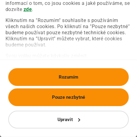
Chyba nastala na naší straně a už ji opravujeme.
informací o tom, co jsou cookies a jaké používáme, se
Zkuste prosím znovu načíst požadovanou stránku.
dozvíte
zde
.
Kliknutím na "Rozumím" souhlasíte s používáním
všech našich cookies. Po kliknutí na "Pouze nezbytné"
Obnovit stránku
Úvodní strana
budeme používat pouze nezbytné technické cookies.
Kliknutím na "Upravit" můžete vybrat, které cookies
budeme používat.
Svou volbu můžete kdykoliv změnit.
Rozumím
Pouze nezbytné
Upravit