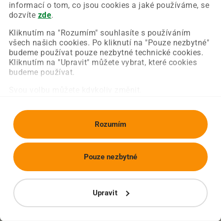
Chyba nastala na naší straně a už ji opravujeme.
informací o tom, co jsou cookies a jaké používáme, se
Zkuste prosím znovu načíst požadovanou stránku.
dozvíte
zde
.
Kliknutím na "Rozumím" souhlasíte s používáním
všech našich cookies. Po kliknutí na "Pouze nezbytné"
Obnovit stránku
Úvodní strana
budeme používat pouze nezbytné technické cookies.
Kliknutím na "Upravit" můžete vybrat, které cookies
budeme používat.
Svou volbu můžete kdykoliv změnit.
Rozumím
Pouze nezbytné
Upravit