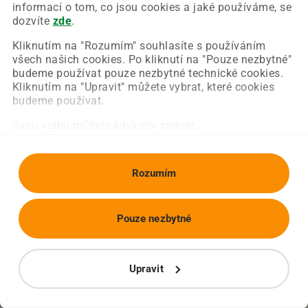
Chyba nastala na naší straně a už ji opravujeme.
informací o tom, co jsou cookies a jaké používáme, se
Zkuste prosím znovu načíst požadovanou stránku.
dozvíte
zde
.
Kliknutím na "Rozumím" souhlasíte s používáním
všech našich cookies. Po kliknutí na "Pouze nezbytné"
Obnovit stránku
Úvodní strana
budeme používat pouze nezbytné technické cookies.
Kliknutím na "Upravit" můžete vybrat, které cookies
budeme používat.
Svou volbu můžete kdykoliv změnit.
Rozumím
Pouze nezbytné
Upravit