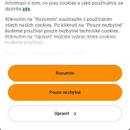
Chyba nastala na naší straně a už ji opravujeme.
informací o tom, co jsou cookies a jaké používáme, se
Zkuste prosím znovu načíst požadovanou stránku.
dozvíte
zde
.
Kliknutím na "Rozumím" souhlasíte s používáním
všech našich cookies. Po kliknutí na "Pouze nezbytné"
Obnovit stránku
Úvodní strana
budeme používat pouze nezbytné technické cookies.
Kliknutím na "Upravit" můžete vybrat, které cookies
budeme používat.
Svou volbu můžete kdykoliv změnit.
Rozumím
Pouze nezbytné
Upravit