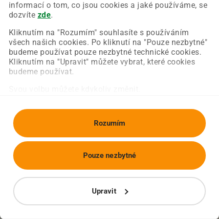
Chyba nastala na naší straně a už ji opravujeme.
informací o tom, co jsou cookies a jaké používáme, se
Zkuste prosím znovu načíst požadovanou stránku.
dozvíte
zde
.
Kliknutím na "Rozumím" souhlasíte s používáním
všech našich cookies. Po kliknutí na "Pouze nezbytné"
Obnovit stránku
Úvodní strana
budeme používat pouze nezbytné technické cookies.
Kliknutím na "Upravit" můžete vybrat, které cookies
budeme používat.
Svou volbu můžete kdykoliv změnit.
Rozumím
Pouze nezbytné
Upravit