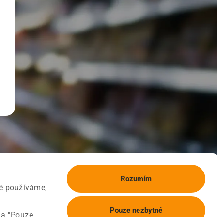
Rozumím
ké používáme,
Pouze nezbytné
na "Pouze