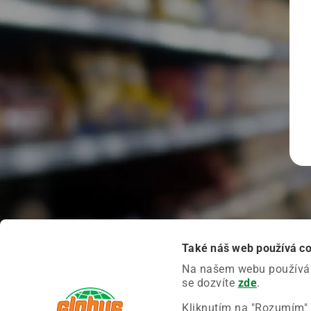
Také náš web používá c
Na našem webu používáme
se dozvíte
zde
.
Kliknutím na "Rozumím" 