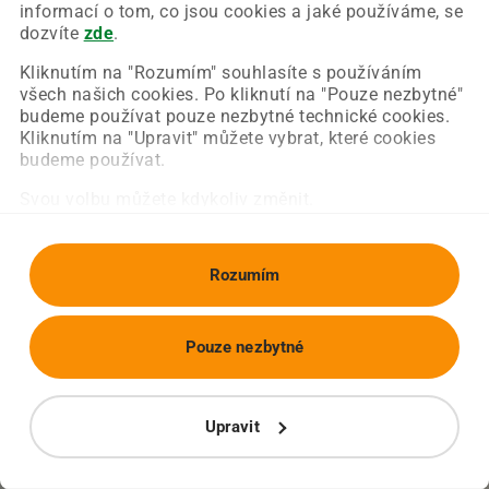
Chyba nastala na naší straně a už ji opravujeme.
informací o tom, co jsou cookies a jaké používáme, se
Zkuste prosím znovu načíst požadovanou stránku.
dozvíte
zde
.
Kliknutím na "Rozumím" souhlasíte s používáním
všech našich cookies. Po kliknutí na "Pouze nezbytné"
Obnovit stránku
Úvodní strana
budeme používat pouze nezbytné technické cookies.
Kliknutím na "Upravit" můžete vybrat, které cookies
budeme používat.
Svou volbu můžete kdykoliv změnit.
Rozumím
Pouze nezbytné
Upravit