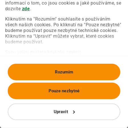
Chyba nastala na naší straně a už ji opravujeme.
informací o tom, co jsou cookies a jaké používáme, se
Zkuste prosím znovu načíst požadovanou stránku.
dozvíte
zde
.
Kliknutím na "Rozumím" souhlasíte s používáním
všech našich cookies. Po kliknutí na "Pouze nezbytné"
Obnovit stránku
Úvodní strana
budeme používat pouze nezbytné technické cookies.
Kliknutím na "Upravit" můžete vybrat, které cookies
budeme používat.
Svou volbu můžete kdykoliv změnit.
Rozumím
Pouze nezbytné
Upravit