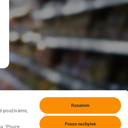
Rozumím
ké používáme,
Pouze nezbytné
na "Pouze