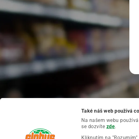
Také náš web používá c
Na našem webu používáme
se dozvíte
zde
.
Kliknutím na "Rozumím" 