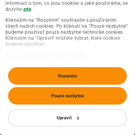
Chyba nastala na naší straně a už ji opravujeme.
informací o tom, co jsou cookies a jaké používáme, se
Zkuste prosím znovu načíst požadovanou stránku.
dozvíte
zde
.
Kliknutím na "Rozumím" souhlasíte s používáním
všech našich cookies. Po kliknutí na "Pouze nezbytné"
Obnovit stránku
Úvodní strana
budeme používat pouze nezbytné technické cookies.
Kliknutím na "Upravit" můžete vybrat, které cookies
budeme používat.
Svou volbu můžete kdykoliv změnit.
Rozumím
Pouze nezbytné
Upravit