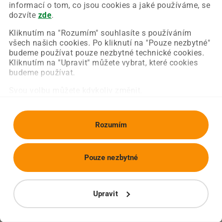
Chyba nastala na naší straně a už ji opravujeme.
informací o tom, co jsou cookies a jaké používáme, se
Zkuste prosím znovu načíst požadovanou stránku.
dozvíte
zde
.
Kliknutím na "Rozumím" souhlasíte s používáním
všech našich cookies. Po kliknutí na "Pouze nezbytné"
Obnovit stránku
Úvodní strana
budeme používat pouze nezbytné technické cookies.
Kliknutím na "Upravit" můžete vybrat, které cookies
budeme používat.
Svou volbu můžete kdykoliv změnit.
Rozumím
Pouze nezbytné
Upravit