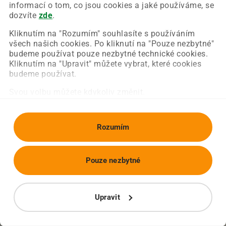
Chyba nastala na naší straně a už ji opravujeme.
informací o tom, co jsou cookies a jaké používáme, se
Zkuste prosím znovu načíst požadovanou stránku.
dozvíte
zde
.
Kliknutím na "Rozumím" souhlasíte s používáním
všech našich cookies. Po kliknutí na "Pouze nezbytné"
Obnovit stránku
Úvodní strana
budeme používat pouze nezbytné technické cookies.
Kliknutím na "Upravit" můžete vybrat, které cookies
budeme používat.
Svou volbu můžete kdykoliv změnit.
Rozumím
Pouze nezbytné
Upravit