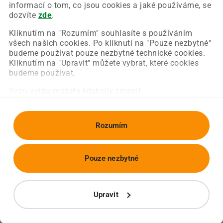
Chyba nastala na naší straně a už ji opravujeme.
informací o tom, co jsou cookies a jaké používáme, se
Zkuste prosím znovu načíst požadovanou stránku.
dozvíte
zde
.
Kliknutím na "Rozumím" souhlasíte s používáním
všech našich cookies. Po kliknutí na "Pouze nezbytné"
Obnovit stránku
Úvodní strana
budeme používat pouze nezbytné technické cookies.
Kliknutím na "Upravit" můžete vybrat, které cookies
budeme používat.
Svou volbu můžete kdykoliv změnit.
Rozumím
Pouze nezbytné
Upravit