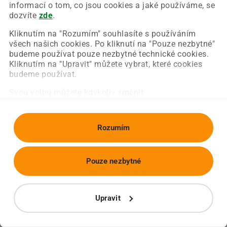
Chyba nastala na naší straně a už ji opravujeme.
informací o tom, co jsou cookies a jaké používáme, se
Zkuste prosím znovu načíst požadovanou stránku.
dozvíte
zde
.
Kliknutím na "Rozumím" souhlasíte s používáním
všech našich cookies. Po kliknutí na "Pouze nezbytné"
Obnovit stránku
Úvodní strana
budeme používat pouze nezbytné technické cookies.
Kliknutím na "Upravit" můžete vybrat, které cookies
budeme používat.
Svou volbu můžete kdykoliv změnit.
Rozumím
Pouze nezbytné
Upravit