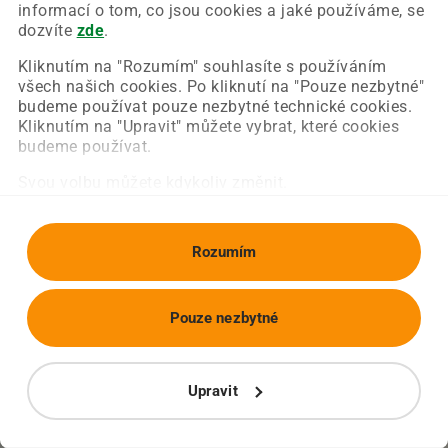
Chyba nastala na naší straně a už ji opravujeme.
informací o tom, co jsou cookies a jaké používáme, se
Zkuste prosím znovu načíst požadovanou stránku.
dozvíte
zde
.
Kliknutím na "Rozumím" souhlasíte s používáním
všech našich cookies. Po kliknutí na "Pouze nezbytné"
Obnovit stránku
Úvodní strana
budeme používat pouze nezbytné technické cookies.
Kliknutím na "Upravit" můžete vybrat, které cookies
budeme používat.
Svou volbu můžete kdykoliv změnit.
Rozumím
Pouze nezbytné
Upravit