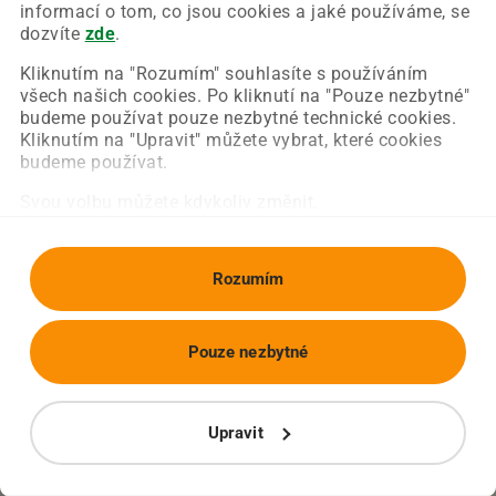
Chyba nastala na naší straně a už ji opravujeme.
informací o tom, co jsou cookies a jaké používáme, se
Zkuste prosím znovu načíst požadovanou stránku.
dozvíte
zde
.
Kliknutím na "Rozumím" souhlasíte s používáním
všech našich cookies. Po kliknutí na "Pouze nezbytné"
Obnovit stránku
Úvodní strana
budeme používat pouze nezbytné technické cookies.
Kliknutím na "Upravit" můžete vybrat, které cookies
budeme používat.
Svou volbu můžete kdykoliv změnit.
Rozumím
Pouze nezbytné
Upravit