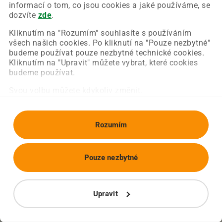
Chyba nastala na naší straně a už ji opravujeme.
informací o tom, co jsou cookies a jaké používáme, se
Zkuste prosím znovu načíst požadovanou stránku.
dozvíte
zde
.
Kliknutím na "Rozumím" souhlasíte s používáním
všech našich cookies. Po kliknutí na "Pouze nezbytné"
Obnovit stránku
Úvodní strana
budeme používat pouze nezbytné technické cookies.
Kliknutím na "Upravit" můžete vybrat, které cookies
budeme používat.
Svou volbu můžete kdykoliv změnit.
Rozumím
Pouze nezbytné
Upravit