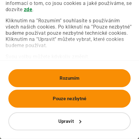
Chyba nastala na naší straně a už ji opravujeme.
informací o tom, co jsou cookies a jaké používáme, se
Zkuste prosím znovu načíst požadovanou stránku.
dozvíte
zde
.
Kliknutím na "Rozumím" souhlasíte s používáním
všech našich cookies. Po kliknutí na "Pouze nezbytné"
Obnovit stránku
Úvodní strana
budeme používat pouze nezbytné technické cookies.
Kliknutím na "Upravit" můžete vybrat, které cookies
budeme používat.
Svou volbu můžete kdykoliv změnit.
Rozumím
Pouze nezbytné
Upravit