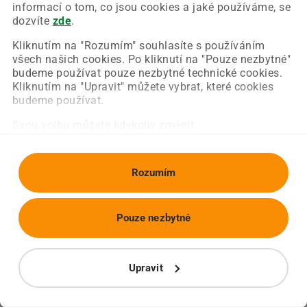
Chyba nastala na naší straně a už ji opravujeme.
informací o tom, co jsou cookies a jaké používáme, se
Zkuste prosím znovu načíst požadovanou stránku.
dozvíte
zde
.
Kliknutím na "Rozumím" souhlasíte s používáním
všech našich cookies. Po kliknutí na "Pouze nezbytné"
Obnovit stránku
Úvodní strana
budeme používat pouze nezbytné technické cookies.
Kliknutím na "Upravit" můžete vybrat, které cookies
budeme používat.
Svou volbu můžete kdykoliv změnit.
Rozumím
Pouze nezbytné
Upravit