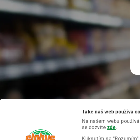
Také náš web používá c
Na našem webu používáme
se dozvíte
zde
.
Kliknutím na "Rozumím" 