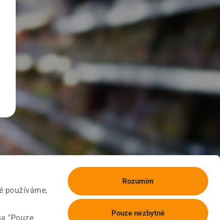
Rozumím
ké používáme,
Pouze nezbytné
na "Pouze