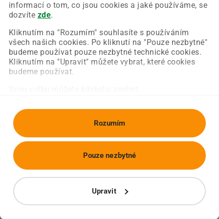
Chyba nastala na naší straně a už ji opravujeme.
informací o tom, co jsou cookies a jaké používáme, se
Zkuste prosím znovu načíst požadovanou stránku.
dozvíte
zde
.
Kliknutím na "Rozumím" souhlasíte s používáním
všech našich cookies. Po kliknutí na "Pouze nezbytné"
Obnovit stránku
Úvodní strana
budeme používat pouze nezbytné technické cookies.
Kliknutím na "Upravit" můžete vybrat, které cookies
budeme používat.
Svou volbu můžete kdykoliv změnit.
Rozumím
Pouze nezbytné
Upravit