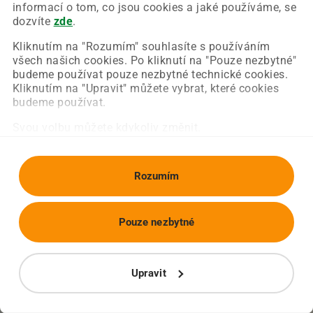
Chyba nastala na naší straně a už ji opravujeme.
informací o tom, co jsou cookies a jaké používáme, se
Zkuste prosím znovu načíst požadovanou stránku.
dozvíte
zde
.
Kliknutím na "Rozumím" souhlasíte s používáním
všech našich cookies. Po kliknutí na "Pouze nezbytné"
Obnovit stránku
Úvodní strana
budeme používat pouze nezbytné technické cookies.
Kliknutím na "Upravit" můžete vybrat, které cookies
budeme používat.
Svou volbu můžete kdykoliv změnit.
Rozumím
Pouze nezbytné
Upravit