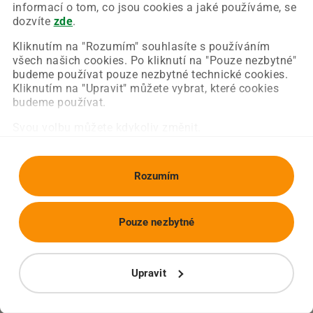
Chyba nastala na naší straně a už ji opravujeme.
informací o tom, co jsou cookies a jaké používáme, se
Zkuste prosím znovu načíst požadovanou stránku.
dozvíte
zde
.
Kliknutím na "Rozumím" souhlasíte s používáním
všech našich cookies. Po kliknutí na "Pouze nezbytné"
Obnovit stránku
Úvodní strana
budeme používat pouze nezbytné technické cookies.
Kliknutím na "Upravit" můžete vybrat, které cookies
budeme používat.
Svou volbu můžete kdykoliv změnit.
Rozumím
Pouze nezbytné
Upravit