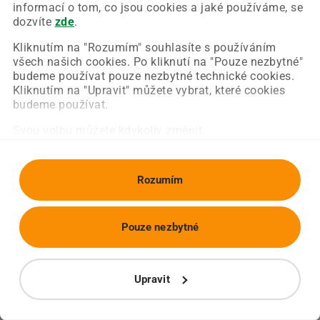
Chyba nastala na naší straně a už ji opravujeme.
informací o tom, co jsou cookies a jaké používáme, se
Zkuste prosím znovu načíst požadovanou stránku.
dozvíte
zde
.
Kliknutím na "Rozumím" souhlasíte s používáním
všech našich cookies. Po kliknutí na "Pouze nezbytné"
Obnovit stránku
Úvodní strana
budeme používat pouze nezbytné technické cookies.
Kliknutím na "Upravit" můžete vybrat, které cookies
budeme používat.
Svou volbu můžete kdykoliv změnit.
Rozumím
Pouze nezbytné
Upravit