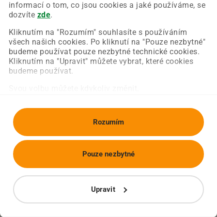
Chyba nastala na naší straně a už ji opravujeme.
informací o tom, co jsou cookies a jaké používáme, se
Zkuste prosím znovu načíst požadovanou stránku.
dozvíte
zde
.
Kliknutím na "Rozumím" souhlasíte s používáním
všech našich cookies. Po kliknutí na "Pouze nezbytné"
Obnovit stránku
Úvodní strana
budeme používat pouze nezbytné technické cookies.
Kliknutím na "Upravit" můžete vybrat, které cookies
budeme používat.
Svou volbu můžete kdykoliv změnit.
Rozumím
Pouze nezbytné
Upravit