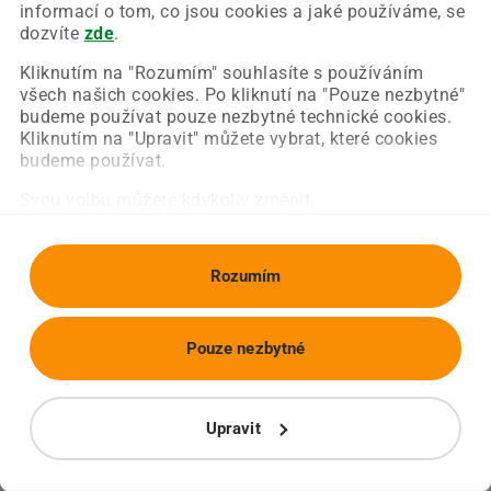
Chyba nastala na naší straně a už ji opravujeme.
informací o tom, co jsou cookies a jaké používáme, se
Zkuste prosím znovu načíst požadovanou stránku.
dozvíte
zde
.
Kliknutím na "Rozumím" souhlasíte s používáním
všech našich cookies. Po kliknutí na "Pouze nezbytné"
Obnovit stránku
Úvodní strana
budeme používat pouze nezbytné technické cookies.
Kliknutím na "Upravit" můžete vybrat, které cookies
budeme používat.
Svou volbu můžete kdykoliv změnit.
Rozumím
Pouze nezbytné
Upravit