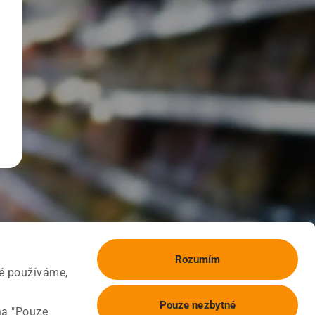
Rozumím
ké používáme,
Pouze nezbytné
na "Pouze