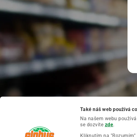
Také náš web používá c
Na našem webu používáme
se dozvíte
zde
.
Kliknutím na "Rozumím" 