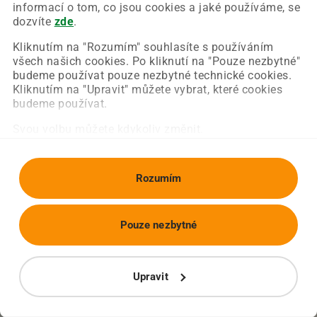
Chyba nastala na naší straně a už ji opravujeme.
informací o tom, co jsou cookies a jaké používáme, se
Zkuste prosím znovu načíst požadovanou stránku.
dozvíte
zde
.
Kliknutím na "Rozumím" souhlasíte s používáním
všech našich cookies. Po kliknutí na "Pouze nezbytné"
Obnovit stránku
Úvodní strana
budeme používat pouze nezbytné technické cookies.
Kliknutím na "Upravit" můžete vybrat, které cookies
budeme používat.
Svou volbu můžete kdykoliv změnit.
Rozumím
Pouze nezbytné
Upravit