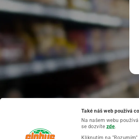
Také náš web používá c
Na našem webu používáme
se dozvíte
zde
.
Kliknutím na "Rozumím" 