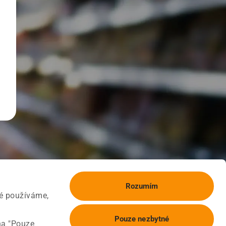
Rozumím
ké používáme,
Pouze nezbytné
na "Pouze