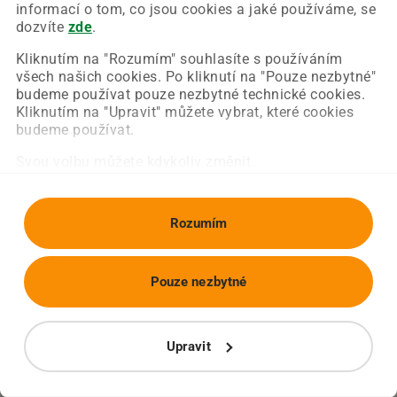
Chyba nastala na naší straně a už ji opravujeme.
informací o tom, co jsou cookies a jaké používáme, se
Zkuste prosím znovu načíst požadovanou stránku.
dozvíte
zde
.
Kliknutím na "Rozumím" souhlasíte s používáním
všech našich cookies. Po kliknutí na "Pouze nezbytné"
Obnovit stránku
Úvodní strana
budeme používat pouze nezbytné technické cookies.
Kliknutím na "Upravit" můžete vybrat, které cookies
budeme používat.
Svou volbu můžete kdykoliv změnit.
Rozumím
Pouze nezbytné
Upravit