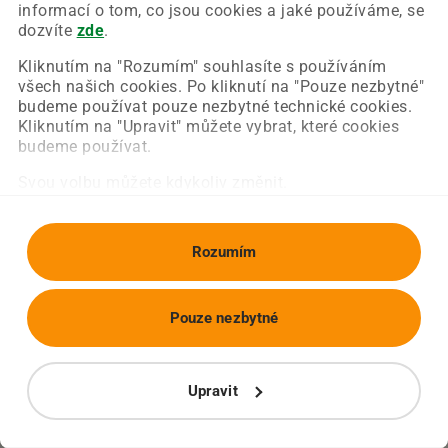
Chyba nastala na naší straně a už ji opravujeme.
informací o tom, co jsou cookies a jaké používáme, se
Zkuste prosím znovu načíst požadovanou stránku.
dozvíte
zde
.
Kliknutím na "Rozumím" souhlasíte s používáním
všech našich cookies. Po kliknutí na "Pouze nezbytné"
Obnovit stránku
Úvodní strana
budeme používat pouze nezbytné technické cookies.
Kliknutím na "Upravit" můžete vybrat, které cookies
budeme používat.
Svou volbu můžete kdykoliv změnit.
Rozumím
Pouze nezbytné
Upravit