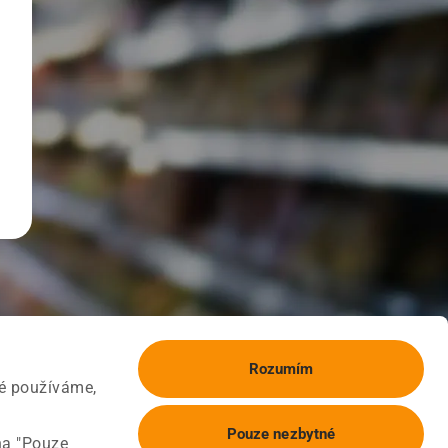
Rozumím
ké používáme,
Pouze nezbytné
na "Pouze