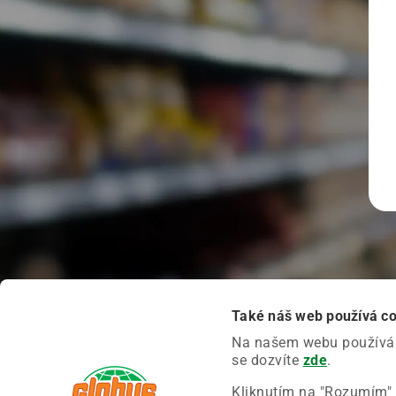
Také náš web používá c
Na našem webu používáme
se dozvíte
zde
.
Kliknutím na "Rozumím" 