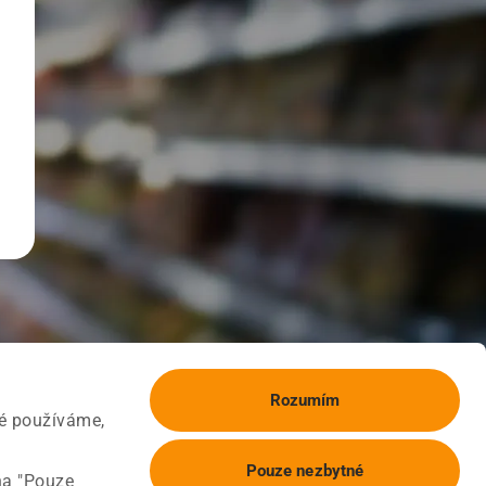
Rozumím
ké používáme,
Pouze nezbytné
na "Pouze