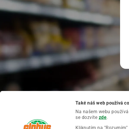
Také náš web používá c
Na našem webu používáme
se dozvíte
zde
.
Kliknutím na "Rozumím" 