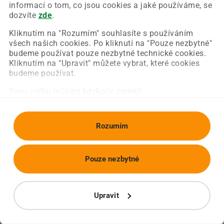
Chyba nastala na naší straně a už ji opravujeme.
informací o tom, co jsou cookies a jaké používáme, se
Zkuste prosím znovu načíst požadovanou stránku.
dozvíte
zde
.
Kliknutím na "Rozumím" souhlasíte s používáním
všech našich cookies. Po kliknutí na "Pouze nezbytné"
Obnovit stránku
Úvodní strana
budeme používat pouze nezbytné technické cookies.
Kliknutím na "Upravit" můžete vybrat, které cookies
budeme používat.
Svou volbu můžete kdykoliv změnit.
Rozumím
Pouze nezbytné
Upravit