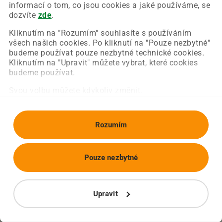
Chyba nastala na naší straně a už ji opravujeme.
informací o tom, co jsou cookies a jaké používáme, se
Zkuste prosím znovu načíst požadovanou stránku.
dozvíte
zde
.
Kliknutím na "Rozumím" souhlasíte s používáním
všech našich cookies. Po kliknutí na "Pouze nezbytné"
Obnovit stránku
Úvodní strana
budeme používat pouze nezbytné technické cookies.
Kliknutím na "Upravit" můžete vybrat, které cookies
budeme používat.
Svou volbu můžete kdykoliv změnit.
Rozumím
Pouze nezbytné
Upravit