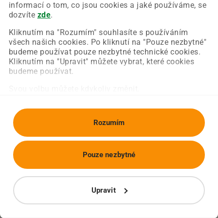
Chyba nastala na naší straně a už ji opravujeme.
informací o tom, co jsou cookies a jaké používáme, se
Zkuste prosím znovu načíst požadovanou stránku.
dozvíte
zde
.
Kliknutím na "Rozumím" souhlasíte s používáním
všech našich cookies. Po kliknutí na "Pouze nezbytné"
Obnovit stránku
Úvodní strana
budeme používat pouze nezbytné technické cookies.
Kliknutím na "Upravit" můžete vybrat, které cookies
budeme používat.
Svou volbu můžete kdykoliv změnit.
Rozumím
Pouze nezbytné
Upravit