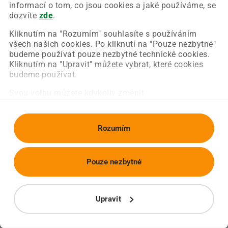
Chyba nastala na naší straně a už ji opravujeme.
informací o tom, co jsou cookies a jaké používáme, se
Zkuste prosím znovu načíst požadovanou stránku.
dozvíte
zde
.
Kliknutím na "Rozumím" souhlasíte s používáním
všech našich cookies. Po kliknutí na "Pouze nezbytné"
Obnovit stránku
Úvodní strana
budeme používat pouze nezbytné technické cookies.
Kliknutím na "Upravit" můžete vybrat, které cookies
budeme používat.
Svou volbu můžete kdykoliv změnit.
Rozumím
Pouze nezbytné
Upravit