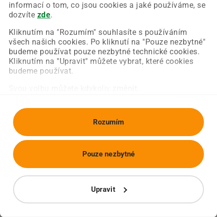
Chyba nastala na naší straně a už ji opravujeme.
informací o tom, co jsou cookies a jaké používáme, se
Zkuste prosím znovu načíst požadovanou stránku.
dozvíte
zde
.
Kliknutím na "Rozumím" souhlasíte s používáním
všech našich cookies. Po kliknutí na "Pouze nezbytné"
Obnovit stránku
Úvodní strana
budeme používat pouze nezbytné technické cookies.
Kliknutím na "Upravit" můžete vybrat, které cookies
budeme používat.
Svou volbu můžete kdykoliv změnit.
Rozumím
Pouze nezbytné
Upravit