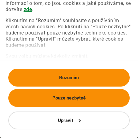
Chyba nastala na naší straně a už ji opravujeme.
informací o tom, co jsou cookies a jaké používáme, se
Zkuste prosím znovu načíst požadovanou stránku.
dozvíte
zde
.
Kliknutím na "Rozumím" souhlasíte s používáním
všech našich cookies. Po kliknutí na "Pouze nezbytné"
Obnovit stránku
Úvodní strana
budeme používat pouze nezbytné technické cookies.
Kliknutím na "Upravit" můžete vybrat, které cookies
budeme používat.
Svou volbu můžete kdykoliv změnit.
Rozumím
Pouze nezbytné
Upravit