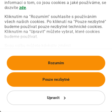
Chyba nastala na naší straně a už ji opravujeme.
informací o tom, co jsou cookies a jaké používáme, se
Zkuste prosím znovu načíst požadovanou stránku.
dozvíte
zde
.
Kliknutím na "Rozumím" souhlasíte s používáním
všech našich cookies. Po kliknutí na "Pouze nezbytné"
Obnovit stránku
Úvodní strana
budeme používat pouze nezbytné technické cookies.
Kliknutím na "Upravit" můžete vybrat, které cookies
budeme používat.
Svou volbu můžete kdykoliv změnit.
Rozumím
Pouze nezbytné
Upravit